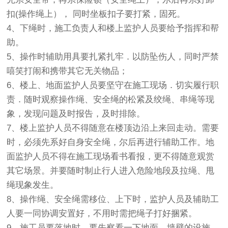
扣(操作绳上）， 同时坐板扣子要打紧，固死。
4、下绳时，施工负责人和楼上监护人员要给予指挥和帮
助。
5、操作时辅助用具要扎紧扎牢．以防坠伤人，同时严禁
嘻笑打闹和携带其它无关物品；
6、楼上、地面监护人员要坚守在施工现场．切实履行职
责．随时观察操作绳、安全绳的松紧及绞绳、串绳等现
象，发现问题及时报告，及时排除。
7、楼上监护人员不得随意在楼顶边沿上来回走动。需要
时，必须先系好自身安全绳，尔后再进行辅助工作。地
面监护人员不得在施工现场看书看报，更不得随意观赏
其它场景。并要随时制止行人进入危险地段及拉绳、甩
绳现象发生。
8、操作绳、安全绳需移位、上下时，监护人员及辅助工
人要一同协调安置好，不用时需把绳子打好捆紧。
9、施工员要落地时，要先察看一下地面、墙壁的设施，