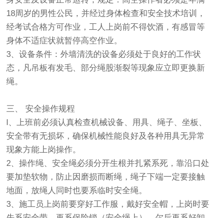
18周岁的男性公民，并经过身体检查和安全技术培训，
经考试合格方可作业，工人上岗前不得饮酒，有感冒等
身体不适症状就暂停高空作业。
3、设备条件：外墙清洗的设备必须处于良好的工作状
态，凡吊板有发毛、部分绳股渐裂等现象应立即更换新
绳。
三、 安全操作规程
l、上班前必须认真检查机械设备、用具、绳子、坐板、
安全带有无损坏，确保机械性能良好及各种用具无异常
现象方能上岗操作。
2、操作绳、安全绳必须分开生根并扎紧系死，靠沿口处
要加垫软物，防止因磨损而断绳，绳子下端一定要接触
地面，放绳人同时也要系临时安全绳。
3、施工员上岗前要穿好工作服，戴好安全帽，上岗时要
先系安全带，再系保险锁（安全绳上），尔后再系好卸